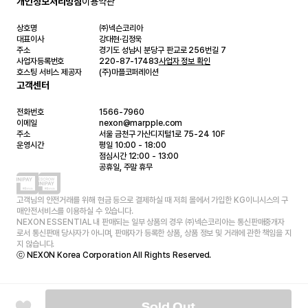
개인정보처리방침
이용약관
상호명
㈜넥슨코리아
대표이사
강대현·김정욱
주소
경기도 성남시 분당구 판교로 256번길 7
사업자등록번호
220-87-17483
사업자 정보 확인
호스팅 서비스 제공자
(주)마플코퍼레이션
고객센터
전화번호
1566-7960
이메일
nexon@marpple.com
주소
서울 금천구 가산디지털1로 75-24 10F
운영시간
평일 10:00 - 18:00
점심시간 12:00 - 13:00
공휴일, 주말 휴무
고객님의 안전거래를 위해 현금 등으로 결제하실 때 저희 몰에서 가입한 KG이니시스의 구
매안전서비스를 이용하실 수 있습니다.
NEXON ESSENTIAL 내 판매되는 일부 상품의 경우 ㈜넥슨코리아는 통신판매중개자
로서 통신판매 당사자가 아니며, 판매자가 등록한 상품, 상품 정보 및 거래에 관한 책임을 지
지 않습니다.
ⓒ NEXON Korea Corporation All Rights Reserved.
Sold Out