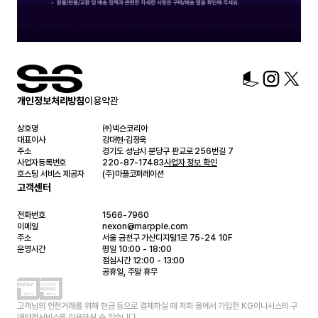
개인정보처리방침
이용약관
상호명
㈜넥슨코리아
대표이사
강대현·김정욱
주소
경기도 성남시 분당구 판교로 256번길 7
사업자등록번호
220-87-17483
사업자 정보 확인
호스팅 서비스 제공자
(주)마플코퍼레이션
고객센터
전화번호
1566-7960
이메일
nexon@marpple.com
주소
서울 금천구 가산디지털1로 75-24 10F
운영시간
평일 10:00 - 18:00
점심시간 12:00 - 13:00
공휴일, 주말 휴무
고객님의 안전거래를 위해 현금 등으로 결제하실 때 저희 몰에서 가입한 KG이니시스의 구
매안전서비스를 이용하실 수 있습니다.